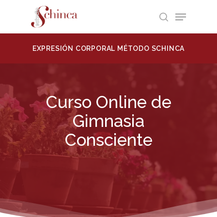
Skip
Menu
to
search
Close
main
ABIERT
Menu
content
EXPRESIÓN CORPORAL MÉTODO SCHINCA
Curso Online de
Gimnasia
Consciente