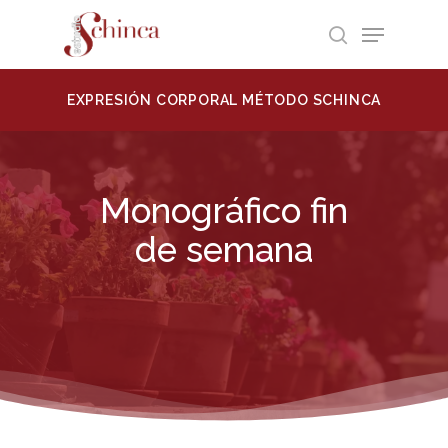
Skip
Menu
to
search
Close
main
ABIERT
Menu
content
EXPRESIÓN CORPORAL MÉTODO SCHINCA
Monográfico fin
de semana